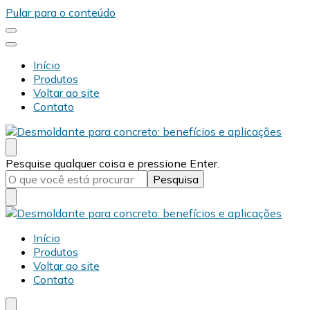
Pular para o conteúdo
Início
Produtos
Voltar ao site
Contato
Desmold
Blog Desmold
Procurando
Pesquise qualquer coisa e pressione Enter.
algo?
Blog Desmold
Início
Desmold
Produtos
Voltar ao site
Contato