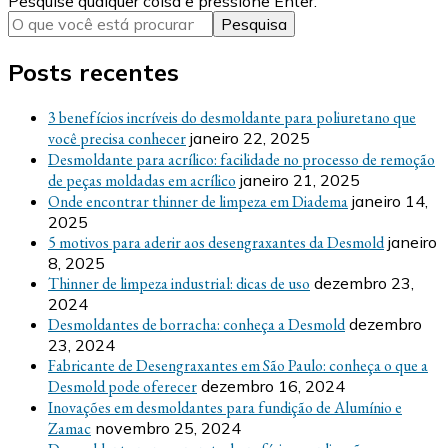
Procurando
Pesquise qualquer coisa e pressione Enter.
por
algo?
posts
Posts recentes
3 benefícios incríveis do desmoldante para poliuretano que
você precisa conhecer
janeiro 22, 2025
Desmoldante para acrílico: facilidade no processo de remoção
de peças moldadas em acrílico
janeiro 21, 2025
Onde encontrar thinner de limpeza em Diadema
janeiro 14,
2025
5 motivos para aderir aos desengraxantes da Desmold
janeiro
8, 2025
Thinner de limpeza industrial: dicas de uso
dezembro 23,
2024
Desmoldantes de borracha: conheça a Desmold
dezembro
23, 2024
Fabricante de Desengraxantes em São Paulo: conheça o que a
Desmold pode oferecer
dezembro 16, 2024
Inovações em desmoldantes para fundição de Alumínio e
Zamac
novembro 25, 2024