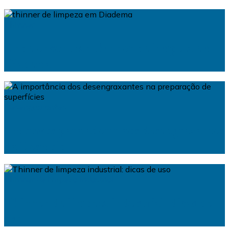
Thinner
Onde encontrar thinner de limpeza em
Diadema
Desengraxantes
5 motivos para aderir aos desengraxantes
da Desmold
Thinner de limpeza industrial
Thinner de limpeza industrial: dicas de
uso