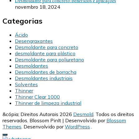
Desmoldante para concreto: benefícios e aplicações
novembro 18, 2024
Categorias
Ácido
Desengraxantes
Desmoldante para concreto
desmoldante para plástico
Desmoldante para poliuretano
Desmoldantes
Desmoldantes de borracha
Desmoldantes industriais
Solventes
Thinner
Thinner Clear 1000
Thinner de limpeza industrial
&cópia; Direitos Autorais 2026
Desmold
. Todos os direitos
reservados.
Blossom PinIt | Desenvolvido por
Blossom
Themes
. Desenvolvido por
WordPress
.