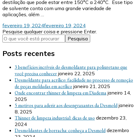
destilação que pode estar entre 150°C a 240°C. Esse tipo
de solvente conta com uma grande variedade de
aplicações, além …
fevereiro 19, 2024
fevereiro 19, 2024
Procurando
Pesquise qualquer coisa e pressione Enter.
algo?
Posts recentes
3 benefícios incríveis do desmoldante para poliuretano que
você precisa conhecer
janeiro 22, 2025
Desmoldante para acrílico: facilidade no processo de remoção
de peças moldadas em acrílico
janeiro 21, 2025
Onde encontrar thinner de limpeza em Diadema
janeiro 14,
2025
5 motivos para aderir aos desengraxantes da Desmold
janeiro
8, 2025
Thinner de limpeza industrial: dicas de uso
dezembro 23,
2024
Desmoldantes de borracha: conheça a Desmold
dezembro
23, 2024