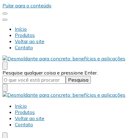
Pular para o conteúdo
Início
Produtos
Voltar ao site
Contato
Desmold
Blog Desmold
Procurando
Pesquise qualquer coisa e pressione Enter.
algo?
Desmold
Blog Desmold
Início
Produtos
Voltar ao site
Contato