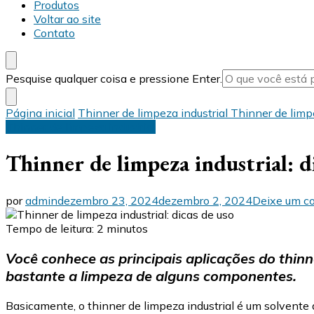
Produtos
Voltar ao site
Contato
Procurando
Pesquise qualquer coisa e pressione Enter.
algo?
Página inicial
Thinner de limpeza industrial
Thinner de limpe
Thinner de limpeza industrial
Thinner de limpeza industrial: d
por
admin
dezembro 23, 2024
dezembro 2, 2024
Deixe um c
Tempo de leitura:
2
minutos
Você conhece as principais aplicações do thinn
bastante a limpeza de alguns componentes.
Basicamente, o thinner de limpeza industrial é um solvente 