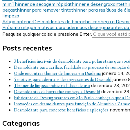
mim
Thinner de secagem rápida
thinner e desengraxante
thi
peças
thinner para remover tinta
thinner para resíduos de ól
limpeza
Navegação
Artigo anterior
Desmoldantes de borracha: conheça a Desmo
Próximo artigo
5 motivos para aderir aos desengraxantes d
de
Procurando
Pesquise qualquer coisa e pressione Enter.
post
algo?
Posts recentes
3 benefícios incríveis do desmoldante para poliuretano que voc
Desmoldante para acrílico: facilidade no processo de remoção d
Onde encontrar thinner de limpeza em Diadema
janeiro 14, 
5 motivos para aderir aos desengraxantes da Desmold
janeiro 
Thinner de limpeza industrial: dicas de uso
dezembro 23, 20
Desmoldantes de borracha: conheça a Desmold
dezembro 23
Fabricante de Desengraxantes em São Paulo: conheça o que a D
Inovações em desmoldantes para fundição de Alumínio e Zamac
Desmoldante para concreto: benefícios e aplicações
novembro
Categorias