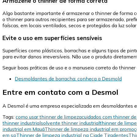
Armazene o thinner de forma correta
Algo bastante importante é armazenar o thinner de forma corr
o thinner para outros recipientes para ser armazenado, pre
faíscas, em locais ventilados, secos e protegidos da luz solar
Evite o uso em superfícies sensíveis
Superfícies como plásticos, borrachas e alguns tipos de pin
para evitar danos irreversíveis. Não use o produto diretamen
Seguir boas práticas de uso e o manuseio correto do thinner
Desmoldantes de borracha: conheça a Desmold
Entre em contato com a Desmol
A Desmol é uma empresa especializada em desmoldantes e t
Tags:
como usar thinner de limpeza
cuidados com thinner de
thinner industrial
solvente thinner industrial
thinner de limpe
industrial em Mauá
Thinner de limpeza industrial em promo
em sp
Thinner de limpeza industrial na Ciade Tiradentes
Thi