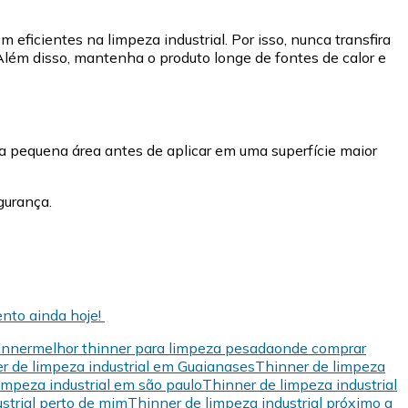
eficientes na limpeza industrial. Por isso, nunca transfira
Além disso, mantenha o produto longe de fontes de calor e
ma pequena área antes de aplicar em uma superfície maior
egurança.
ento ainda hoje!
inner
melhor thinner para limpeza pesada
onde comprar
r de limpeza industrial em Guaianases
Thinner de limpeza
impeza industrial em são paulo
Thinner de limpeza industrial
strial perto de mim
Thinner de limpeza industrial próximo a