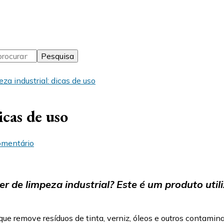
za industrial: dicas de uso
icas de uso
em
omentário
Thinner
de
limpeza
industrial:
er de limpeza industrial? Este é um produto util
dicas
de
uso
que remove resíduos de tinta, verniz, óleos e outros contami