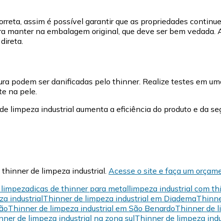
eta, assim é possível garantir que as propriedades continuem 
fira manter na embalagem original, que deve ser bem vedada. 
 direta.
tura podem ser danificadas pelo thinner. Realize testes em u
te na pele.
 de limpeza industrial aumenta a eficiência do produto e da s
hinner de limpeza industrial.
Acesse o site e faça um orçam
 limpeza
dicas de thinner para metal
limpeza industrial com th
za industrial
Thinner de limpeza industrial em Diadema
Thinne
ção
Thinner de limpeza industrial em São Benardo
Thinner de l
nner de limpeza industrial na zona sul
Thinner de limpeza indu