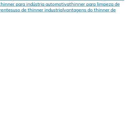
thinner para indústria automotiva
thinner para limpeza de
lventes
uso de thinner industrial
vantagens do thinner de