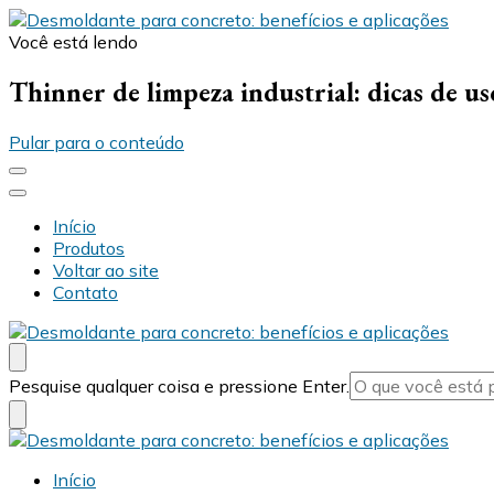
Você está lendo
Desmold
Blog Desmold
Thinner de limpeza industrial: dicas de us
Pular para o conteúdo
Início
Produtos
Voltar ao site
Contato
Desmold
Blog Desmold
Procurando
Pesquise qualquer coisa e pressione Enter.
algo?
Desmold
Blog Desmold
Início