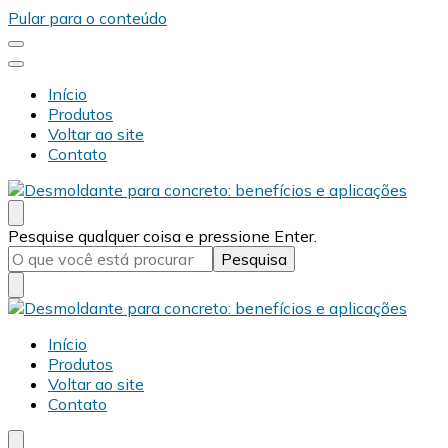
Pular para o conteúdo
Início
Produtos
Voltar ao site
Contato
Desmold
Blog Desmold
Procurando
Pesquise qualquer coisa e pressione Enter.
algo?
Desmold
Blog Desmold
Início
Produtos
Voltar ao site
Contato