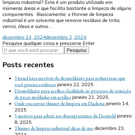
limpeza industrial? Este é um produto utilizado em
inúmeras áreas e que facilita bastante a limpeza de alguns
componentes. Basicamente, o thinner de limpeza
industrial é um solvente que remove resíduos de tinta,
verniz, óleos e outros …
dezembro 23, 2024
dezembro 2, 2024
Procurando
Pesquise qualquer coisa e pressione Enter.
algo?
Posts recentes
3 benefícios incríveis do desmoldante para poliuretano que
você precisa conhecer
janeiro 22, 2025
Desmoldante para acrílico: facilidade no processo de remoção
de peças moldadas em acrílico
janeiro 21, 2025
Onde encontrar thinner de limpeza em Diadema
janeiro 14,
2025
5 motivos para aderir aos desengraxantes da Desmold
janeiro
8, 2025
Thinner de limpeza industrial: dicas de uso
dezembro 23,
2024