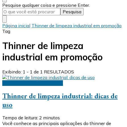
Procurando
Pesquise qualquer coisa e pressione Enter.
algo?
Página inicial
Thinner de limpeza industrial em promoção
Tag
Thinner de limpeza
industrial em promoção
Exibindo: 1 - 1 de 1 RESULTADOS
Thinner de limpeza industrial
Thinner de limpeza industrial: dicas de
uso
Tempo de leitura:
2
minutos
Você conhece as principais aplicações do thinner de