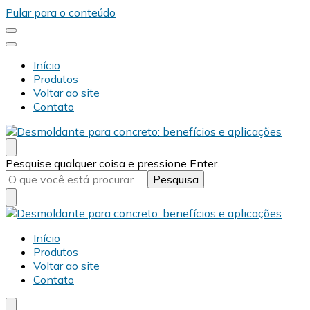
Pular para o conteúdo
Início
Produtos
Voltar ao site
Contato
Desmold
Blog Desmold
Procurando
Pesquise qualquer coisa e pressione Enter.
algo?
Desmold
Blog Desmold
Início
Produtos
Voltar ao site
Contato