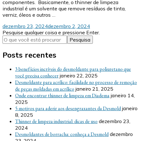
componentes. Basicamente, o thinner de limpeza
industrial é um solvente que remove resíduos de tinta,
verniz, óleos e outros …
dezembro 23, 2024
dezembro 2, 2024
Procurando
Pesquise qualquer coisa e pressione Enter.
algo?
Posts recentes
3 benefícios incríveis do desmoldante para poliuretano que
você precisa conhecer
janeiro 22, 2025
Desmoldante para acrílico: facilidade no processo de remoção
de peças moldadas em acrílico
janeiro 21, 2025
Onde encontrar thinner de limpeza em Diadema
janeiro 14,
2025
5 motivos para aderir aos desengraxantes da Desmold
janeiro
8, 2025
Thinner de limpeza industrial: dicas de uso
dezembro 23,
2024
Desmoldantes de borracha: conheça a Desmold
dezembro
23, 2024