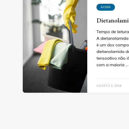
ÁCIDO
Dietanolami
Tempo de leitura
A dietanolamida
é um dos compone
dietanolamida d
tensoativo não i
com a maioria …
AGOSTO 2, 2024