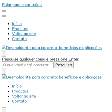
Pular para o conteúdo
Início
Produtos
Voltar ao site
Contato
Desmold
Blog Desmold
Procurando
Pesquise qualquer coisa e pressione Enter.
algo?
Desmold
Blog Desmold
Início
Produtos
Voltar ao site
Contato