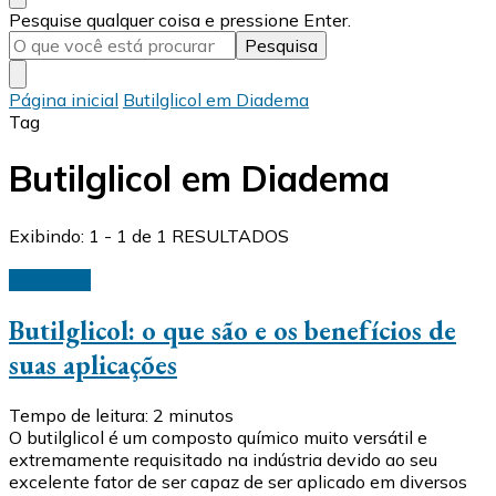
Procurando
Pesquise qualquer coisa e pressione Enter.
algo?
Página inicial
Butilglicol em Diadema
Tag
Butilglicol em Diadema
Exibindo: 1 - 1 de 1 RESULTADOS
Solventes
Butilglicol: o que são e os benefícios de
suas aplicações
Tempo de leitura:
2
minutos
O butilglicol é um composto químico muito versátil e
extremamente requisitado na indústria devido ao seu
excelente fator de ser capaz de ser aplicado em diversos