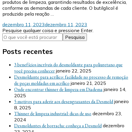
produtos de limpeza, garantindo resultados de excelência,
conforme as demandas de cada cliente. O butilglicol é
produzido pela reação …
dezembro 11, 2023
dezembro 11, 2023
Procurando
Pesquise qualquer coisa e pressione Enter.
algo?
Posts recentes
3 benefícios incríveis do desmoldante para poliuretano que
você precisa conhecer
janeiro 22, 2025
Desmoldante para acrílico: facilidade no processo de remoção
de peças moldadas em acrílico
janeiro 21, 2025
Onde encontrar thinner de limpeza em Diadema
janeiro 14,
2025
5 motivos para aderir aos desengraxantes da Desmold
janeiro
8, 2025
Thinner de limpeza industrial: dicas de uso
dezembro 23,
2024
Desmoldantes de borracha: conheça a Desmold
dezembro
23, 2024