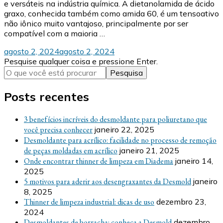
e versáteis na indústria química. A dietanolamida de ácido
graxo, conhecida também como amida 60, é um tensoativo
não iônico muito vantajoso, principalmente por ser
compatível com a maioria …
agosto 2, 2024
agosto 2, 2024
Procurando
Pesquise qualquer coisa e pressione Enter.
algo?
Posts recentes
3 benefícios incríveis do desmoldante para poliuretano que
você precisa conhecer
janeiro 22, 2025
Desmoldante para acrílico: facilidade no processo de remoção
de peças moldadas em acrílico
janeiro 21, 2025
Onde encontrar thinner de limpeza em Diadema
janeiro 14,
2025
5 motivos para aderir aos desengraxantes da Desmold
janeiro
8, 2025
Thinner de limpeza industrial: dicas de uso
dezembro 23,
2024
Desmoldantes de borracha: conheça a Desmold
dezembro