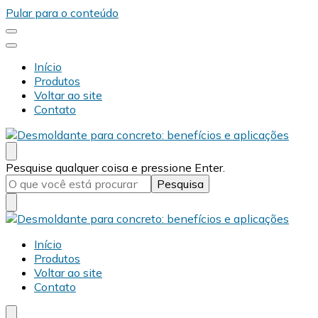
Pular para o conteúdo
Início
Produtos
Voltar ao site
Contato
Desmold
Blog Desmold
Procurando
Pesquise qualquer coisa e pressione Enter.
algo?
Desmold
Blog Desmold
Início
Produtos
Voltar ao site
Contato