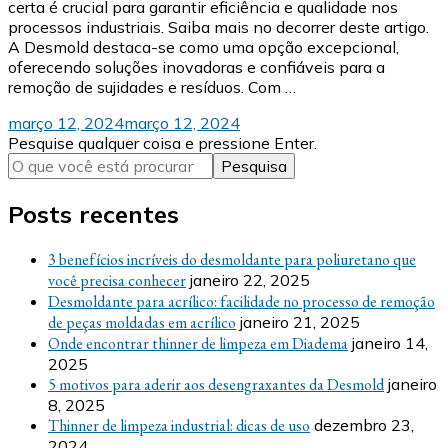
certa é crucial para garantir eficiência e qualidade nos
processos industriais. Saiba mais no decorrer deste artigo.
A Desmold destaca-se como uma opção excepcional,
oferecendo soluções inovadoras e confiáveis para a
remoção de sujidades e resíduos. Com …
março 12, 2024
março 12, 2024
Procurando
Pesquise qualquer coisa e pressione Enter.
algo?
Posts recentes
3 benefícios incríveis do desmoldante para poliuretano que
você precisa conhecer
janeiro 22, 2025
Desmoldante para acrílico: facilidade no processo de remoção
de peças moldadas em acrílico
janeiro 21, 2025
Onde encontrar thinner de limpeza em Diadema
janeiro 14,
2025
5 motivos para aderir aos desengraxantes da Desmold
janeiro
8, 2025
Thinner de limpeza industrial: dicas de uso
dezembro 23,
2024