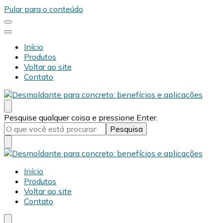
Pular para o conteúdo
Início
Produtos
Voltar ao site
Contato
Desmold
Blog Desmold
Procurando
Pesquise qualquer coisa e pressione Enter.
algo?
Desmold
Blog Desmold
Início
Produtos
Voltar ao site
Contato