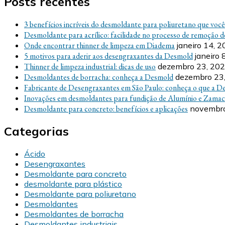
Posts recentes
3 benefícios incríveis do desmoldante para poliuretano que voc
Desmoldante para acrílico: facilidade no processo de remoção d
Onde encontrar thinner de limpeza em Diadema
janeiro 14, 
5 motivos para aderir aos desengraxantes da Desmold
janeiro 
Thinner de limpeza industrial: dicas de uso
dezembro 23, 20
Desmoldantes de borracha: conheça a Desmold
dezembro 23
Fabricante de Desengraxantes em São Paulo: conheça o que a D
Inovações em desmoldantes para fundição de Alumínio e Zamac
Desmoldante para concreto: benefícios e aplicações
novembro
Categorias
Ácido
Desengraxantes
Desmoldante para concreto
desmoldante para plástico
Desmoldante para poliuretano
Desmoldantes
Desmoldantes de borracha
Desmoldantes industriais