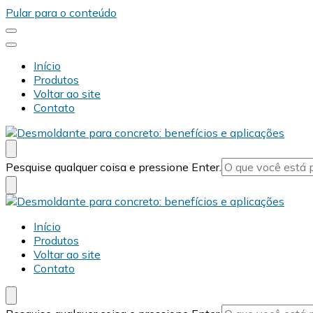
Pular para o conteúdo
Início
Produtos
Voltar ao site
Contato
Desmold
Blog Desmold
Procurando
Pesquise qualquer coisa e pressione Enter.
algo?
Desmold
Blog Desmold
Início
Produtos
Voltar ao site
Contato
Procurando