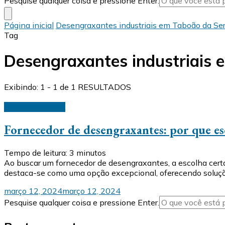
Pesquise qualquer coisa e pressione Enter.
algo?
Página inicial
Desengraxantes industriais em Taboão da Ser
Tag
Desengraxantes industriais 
Exibindo: 1 - 1 de 1 RESULTADOS
Desengraxantes
Fornecedor de desengraxantes: por que e
Tempo de leitura:
3
minutos
Ao buscar um fornecedor de desengraxantes, a escolha certa é
destaca-se como uma opção excepcional, oferecendo soluçõe
março 12, 2024
março 12, 2024
Procurando
Pesquise qualquer coisa e pressione Enter.
algo?