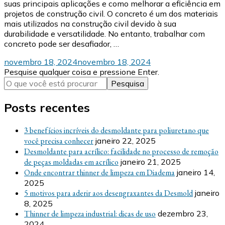
suas principais aplicações e como melhorar a eficiência em
projetos de construção civil. O concreto é um dos materiais
mais utilizados na construção civil devido à sua
durabilidade e versatilidade. No entanto, trabalhar com
concreto pode ser desafiador, …
novembro 18, 2024
novembro 18, 2024
Procurando
Pesquise qualquer coisa e pressione Enter.
algo?
Posts recentes
3 benefícios incríveis do desmoldante para poliuretano que
você precisa conhecer
janeiro 22, 2025
Desmoldante para acrílico: facilidade no processo de remoção
de peças moldadas em acrílico
janeiro 21, 2025
Onde encontrar thinner de limpeza em Diadema
janeiro 14,
2025
5 motivos para aderir aos desengraxantes da Desmold
janeiro
8, 2025
Thinner de limpeza industrial: dicas de uso
dezembro 23,
2024