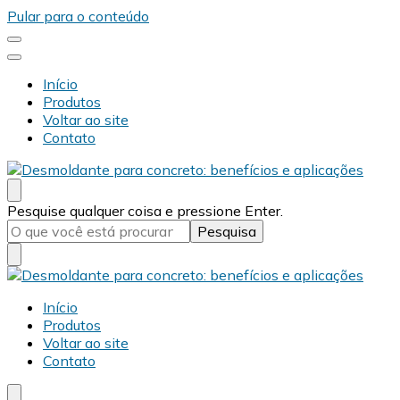
Pular para o conteúdo
Início
Produtos
Voltar ao site
Contato
Desmold
Blog Desmold
Procurando
Pesquise qualquer coisa e pressione Enter.
algo?
Desmold
Blog Desmold
Início
Produtos
Voltar ao site
Contato