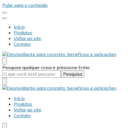
Pular para o conteúdo
Início
Produtos
Voltar ao site
Contato
Desmold
Blog Desmold
Procurando
Pesquise qualquer coisa e pressione Enter.
algo?
Desmold
Blog Desmold
Início
Produtos
Voltar ao site
Contato