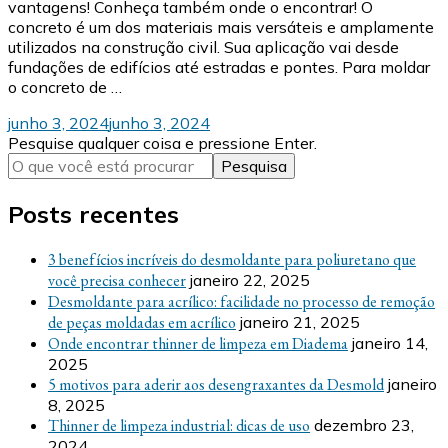
vantagens! Conheça também onde o encontrar! O
concreto é um dos materiais mais versáteis e amplamente
utilizados na construção civil. Sua aplicação vai desde
fundações de edifícios até estradas e pontes. Para moldar
o concreto de …
junho 3, 2024
junho 3, 2024
Procurando
Pesquise qualquer coisa e pressione Enter.
algo?
Posts recentes
3 benefícios incríveis do desmoldante para poliuretano que
você precisa conhecer
janeiro 22, 2025
Desmoldante para acrílico: facilidade no processo de remoção
de peças moldadas em acrílico
janeiro 21, 2025
Onde encontrar thinner de limpeza em Diadema
janeiro 14,
2025
5 motivos para aderir aos desengraxantes da Desmold
janeiro
8, 2025
Thinner de limpeza industrial: dicas de uso
dezembro 23,
2024