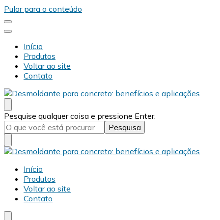
Pular para o conteúdo
Início
Produtos
Voltar ao site
Contato
Desmold
Blog Desmold
Procurando
Pesquise qualquer coisa e pressione Enter.
algo?
Desmold
Blog Desmold
Início
Produtos
Voltar ao site
Contato