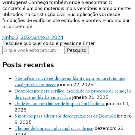
vantagens! Conheça também onde o encontrar! O
concreto é um dos materiais mais versáteis e amplamente
utilizados na construção civil. Sua aplicação vai desde
fundações de edifícios até estradas e pontes. Para moldar
o concreto de …
junho 3, 2024
junho 3, 2024
Procurando
Pesquise qualquer coisa e pressione Enter.
algo?
Posts recentes
3 benefícios incríveis do desmoldante para poliuretano que
você precisa conhecer
janeiro 22, 2025
Desmoldante para acrílico: facilidade no processo de remoção
de peças moldadas em acrílico
janeiro 21, 2025
Onde encontrar thinner de limpeza em Diadema
janeiro 14,
2025
5 motivos para aderir aos desengraxantes da Desmold
janeiro
8, 2025
Thinner de limpeza industrial: dicas de uso
dezembro 23,
2024