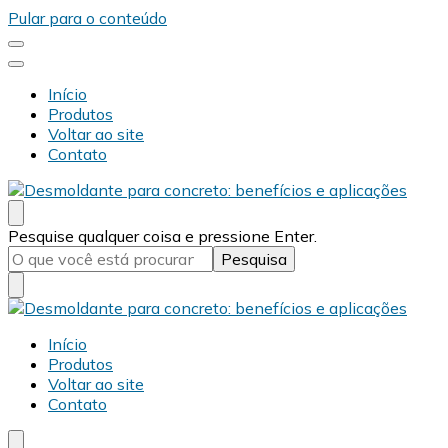
Pular para o conteúdo
Início
Produtos
Voltar ao site
Contato
Desmold
Blog Desmold
Procurando
Pesquise qualquer coisa e pressione Enter.
algo?
Desmold
Blog Desmold
Início
Produtos
Voltar ao site
Contato