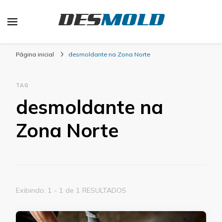
Desmold
Blog Desmold
Página inicial
desmoldante na Zona Norte
TAG
desmoldante na
Zona Norte
Exibindo: 1 - 1 de 1 RESULTADOS