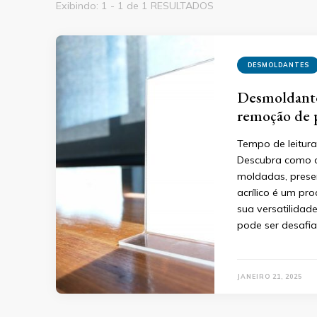
Exibindo: 1 - 1 de 1 RESULTADOS
DESMOLDANTES
Desmoldante 
remoção de p
Tempo de leitura
Descubra como o
moldadas, preser
acrílico é um pr
sua versatilidad
pode ser desafia
JANEIRO 21, 2025