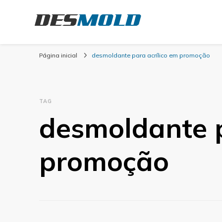
Desmold
Blog Desmold
Página inicial
desmoldante para acrílico em promoção
TAG
desmoldante p
promoção