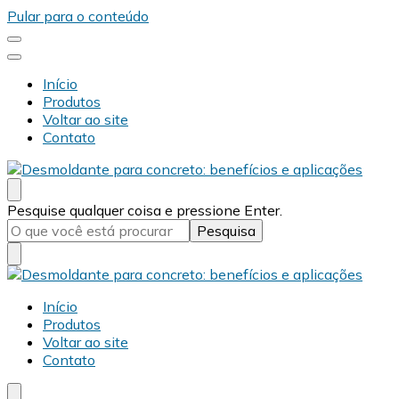
Pular para o conteúdo
Início
Produtos
Voltar ao site
Contato
Desmold
Blog Desmold
Procurando
Pesquise qualquer coisa e pressione Enter.
algo?
Desmold
Blog Desmold
Início
Produtos
Voltar ao site
Contato