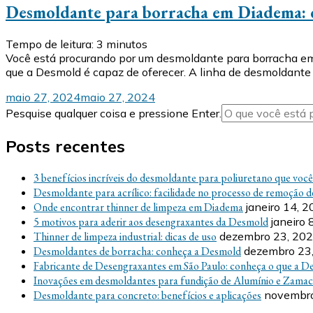
Desmoldante para borracha em Diadema: c
Tempo de leitura:
3
minutos
Você está procurando por um desmoldante para borracha em
que a Desmold é capaz de oferecer. A linha de desmoldant
maio 27, 2024
maio 27, 2024
Procurando
Pesquise qualquer coisa e pressione Enter.
algo?
Posts recentes
3 benefícios incríveis do desmoldante para poliuretano que voc
Desmoldante para acrílico: facilidade no processo de remoção d
Onde encontrar thinner de limpeza em Diadema
janeiro 14, 
5 motivos para aderir aos desengraxantes da Desmold
janeiro 
Thinner de limpeza industrial: dicas de uso
dezembro 23, 20
Desmoldantes de borracha: conheça a Desmold
dezembro 23
Fabricante de Desengraxantes em São Paulo: conheça o que a D
Inovações em desmoldantes para fundição de Alumínio e Zamac
Desmoldante para concreto: benefícios e aplicações
novembro