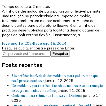
Tempo de leitura:
2
minutos
A linha de desmoldante para poliuretano flexível permite
uma redução na periodicidade na limpeza do molde,
trazendo também um melhor acabamento. A linha de
desmoldantes para poliuretano flexível é uma linha de
produtos desenvolvidos para facilitar a desmoldagem de
peças de poliuretano flexível. Basicamente, a …
fevereiro 15, 2024
fevereiro 15, 2024
Procurando
Pesquise qualquer coisa e pressione Enter.
algo?
Posts recentes
3 benefícios incríveis do desmoldante para poliuretano que
você precisa conhecer
janeiro 22, 2025
Desmoldante para acrílico: facilidade no processo de remoção
de peças moldadas em acrílico
janeiro 21, 2025
Onde encontrar thinner de limpeza em Diadema
janeiro 14,
2025
5 motivos para aderir aos desengraxantes da Desmold
janeiro