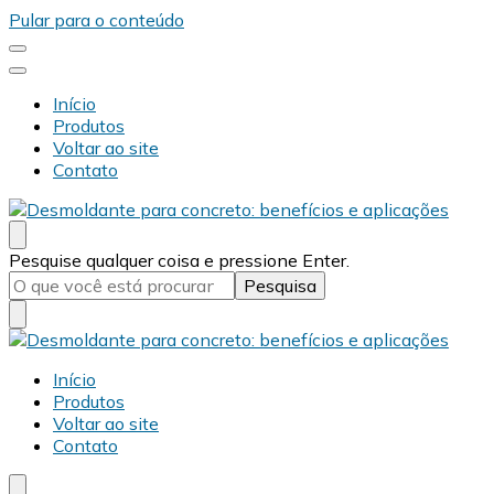
Pular para o conteúdo
Início
Produtos
Voltar ao site
Contato
Desmold
Blog Desmold
Procurando
Pesquise qualquer coisa e pressione Enter.
algo?
Desmold
Blog Desmold
Início
Produtos
Voltar ao site
Contato