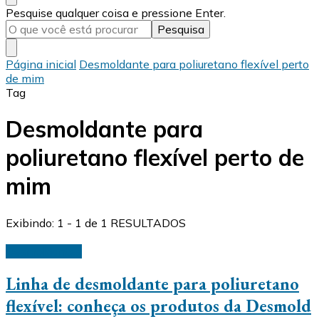
Procurando
Pesquise qualquer coisa e pressione Enter.
algo?
Página inicial
Desmoldante para poliuretano flexível perto
de mim
Tag
Desmoldante para
poliuretano flexível perto de
mim
Exibindo: 1 - 1 de 1 RESULTADOS
Desmoldantes
Linha de desmoldante para poliuretano
flexível: conheça os produtos da Desmold