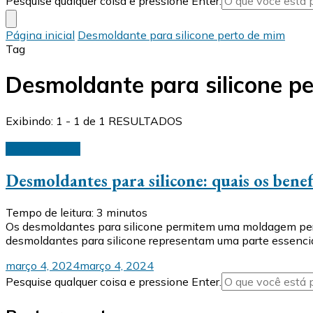
Pesquise qualquer coisa e pressione Enter.
algo?
Página inicial
Desmoldante para silicone perto de mim
Tag
Desmoldante para silicone p
Exibindo: 1 - 1 de 1 RESULTADOS
Desmoldantes
Desmoldantes para silicone: quais os benef
Tempo de leitura:
3
minutos
Os desmoldantes para silicone permitem uma moldagem perfe
desmoldantes para silicone representam uma parte essencia
março 4, 2024
março 4, 2024
Procurando
Pesquise qualquer coisa e pressione Enter.
algo?