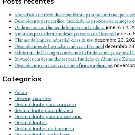
Posts recentes
3 benefícios incríveis do desmoldante para poliuretano que voc
Desmoldante para acrílico: facilidade no processo de remoção d
Onde encontrar thinner de limpeza em Diadema
janeiro 14, 
5 motivos para aderir aos desengraxantes da Desmold
janeiro 
Thinner de limpeza industrial: dicas de uso
dezembro 23, 20
Desmoldantes de borracha: conheça a Desmold
dezembro 23
Fabricante de Desengraxantes em São Paulo: conheça o que a D
Inovações em desmoldantes para fundição de Alumínio e Zamac
Desmoldante para concreto: benefícios e aplicações
novembro
Categorias
Ácido
Desengraxantes
Desmoldante para concreto
desmoldante para plástico
Desmoldante para poliuretano
Desmoldantes
Desmoldantes de borracha
Desmoldantes industriais