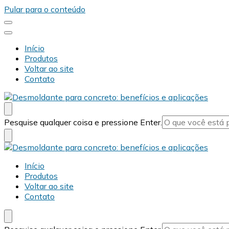
Pular para o conteúdo
Início
Produtos
Voltar ao site
Contato
Desmold
Blog Desmold
Procurando
Pesquise qualquer coisa e pressione Enter.
algo?
Desmold
Blog Desmold
Início
Produtos
Voltar ao site
Contato
Procurando