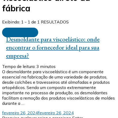
fábrica
Exibindo: 1 - 1 de 1 RESULTADOS
Desmoldantes
Desmoldante para viscoelástico: onde
encontrar o fornecedor ideal para sua
empresa?
Tempo de leitura:
3
minutos
O desmoldante para viscoelástico é um componente
essencial na fabricação de uma variedade de produtos,
desde colchões e travesseiros até almofadas e produtos
ortopédicos. Sendo um composto extremamente
importante no processo de produção, os desmoldantes
facilitam a remoção dos produtos viscoelásticos de moldes
durante a …
fevereiro 26, 2024
fevereiro 26, 2024
Procurando
Pesquise qualquer coisa e pressione Enter.