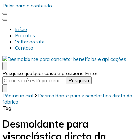
Pular para o conteúdo
Início
Produtos
Voltar ao site
Contato
Desmold
Blog Desmold
Procurando
Pesquise qualquer coisa e pressione Enter.
algo?
Página inicial
Desmoldante para viscoelástico direto da
fábrica
Tag
Desmoldante para
viscoelástico direto da