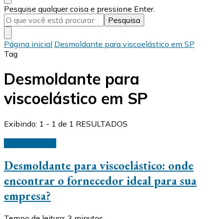
Procurando
Pesquise qualquer coisa e pressione Enter.
algo?
Página inicial
Desmoldante para viscoelástico em SP
Tag
Desmoldante para
viscoelástico em SP
Exibindo: 1 - 1 de 1 RESULTADOS
Desmoldantes
Desmoldante para viscoelástico: onde
encontrar o fornecedor ideal para sua
empresa?
Tempo de leitura:
3
minutos