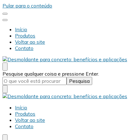
Pular para o conteúdo
Início
Produtos
Voltar ao site
Contato
Desmold
Blog Desmold
Procurando
Pesquise qualquer coisa e pressione Enter.
algo?
Desmold
Blog Desmold
Início
Produtos
Voltar ao site
Contato