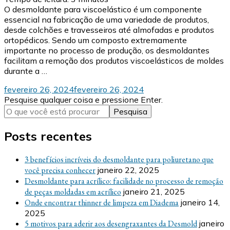
O desmoldante para viscoelástico é um componente
essencial na fabricação de uma variedade de produtos,
desde colchões e travesseiros até almofadas e produtos
ortopédicos. Sendo um composto extremamente
importante no processo de produção, os desmoldantes
facilitam a remoção dos produtos viscoelásticos de moldes
durante a …
fevereiro 26, 2024
fevereiro 26, 2024
Procurando
Pesquise qualquer coisa e pressione Enter.
algo?
Posts recentes
3 benefícios incríveis do desmoldante para poliuretano que
você precisa conhecer
janeiro 22, 2025
Desmoldante para acrílico: facilidade no processo de remoção
de peças moldadas em acrílico
janeiro 21, 2025
Onde encontrar thinner de limpeza em Diadema
janeiro 14,
2025
5 motivos para aderir aos desengraxantes da Desmold
janeiro