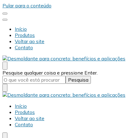
Pular para o conteúdo
Início
Produtos
Voltar ao site
Contato
Desmold
Blog Desmold
Procurando
Pesquise qualquer coisa e pressione Enter.
algo?
Desmold
Blog Desmold
Início
Produtos
Voltar ao site
Contato