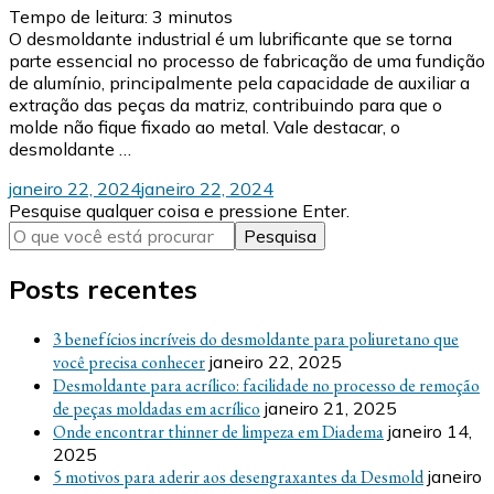
Tempo de leitura:
3
minutos
O desmoldante industrial é um lubrificante que se torna
parte essencial no processo de fabricação de uma fundição
de alumínio, principalmente pela capacidade de auxiliar a
extração das peças da matriz, contribuindo para que o
molde não fique fixado ao metal. Vale destacar, o
desmoldante …
janeiro 22, 2024
janeiro 22, 2024
Procurando
Pesquise qualquer coisa e pressione Enter.
algo?
Posts recentes
3 benefícios incríveis do desmoldante para poliuretano que
você precisa conhecer
janeiro 22, 2025
Desmoldante para acrílico: facilidade no processo de remoção
de peças moldadas em acrílico
janeiro 21, 2025
Onde encontrar thinner de limpeza em Diadema
janeiro 14,
2025
5 motivos para aderir aos desengraxantes da Desmold
janeiro