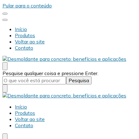
Pular para o conteúdo
Início
Produtos
Voltar ao site
Contato
Desmold
Blog Desmold
Procurando
Pesquise qualquer coisa e pressione Enter.
algo?
Desmold
Blog Desmold
Início
Produtos
Voltar ao site
Contato