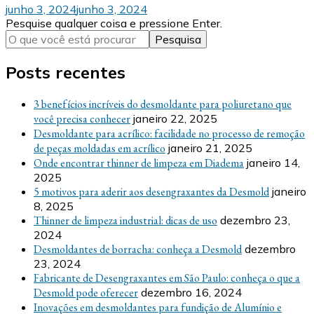
junho 3, 2024
junho 3, 2024
Procurando
Pesquise qualquer coisa e pressione Enter.
algo?
Posts recentes
3 benefícios incríveis do desmoldante para poliuretano que
você precisa conhecer
janeiro 22, 2025
Desmoldante para acrílico: facilidade no processo de remoção
de peças moldadas em acrílico
janeiro 21, 2025
Onde encontrar thinner de limpeza em Diadema
janeiro 14,
2025
5 motivos para aderir aos desengraxantes da Desmold
janeiro
8, 2025
Thinner de limpeza industrial: dicas de uso
dezembro 23,
2024
Desmoldantes de borracha: conheça a Desmold
dezembro
23, 2024
Fabricante de Desengraxantes em São Paulo: conheça o que a
Desmold pode oferecer
dezembro 16, 2024
Inovações em desmoldantes para fundição de Alumínio e