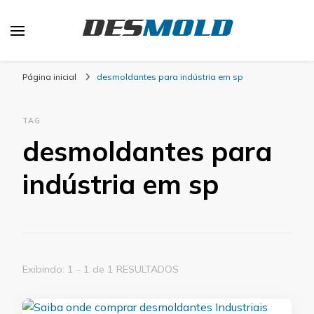
Desmold
Blog Desmold
Página inicial
desmoldantes para indústria em sp
TAG
desmoldantes para
indústria em sp
Exibindo: 1 - 1 de 1 RESULTADOS