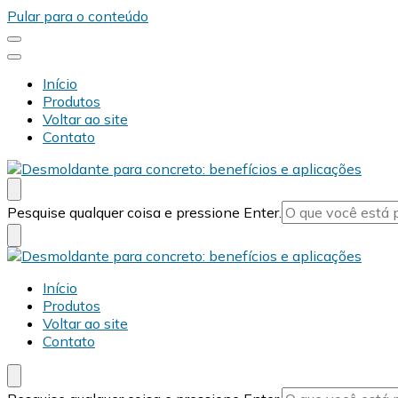
Pular para o conteúdo
Início
Produtos
Voltar ao site
Contato
Desmold
Blog Desmold
Procurando
Pesquise qualquer coisa e pressione Enter.
algo?
Desmold
Blog Desmold
Início
Produtos
Voltar ao site
Contato
Procurando