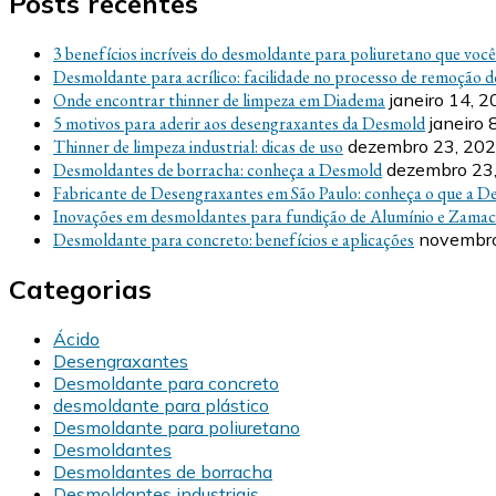
Posts recentes
3 benefícios incríveis do desmoldante para poliuretano que voc
Desmoldante para acrílico: facilidade no processo de remoção d
Onde encontrar thinner de limpeza em Diadema
janeiro 14, 
5 motivos para aderir aos desengraxantes da Desmold
janeiro 
Thinner de limpeza industrial: dicas de uso
dezembro 23, 20
Desmoldantes de borracha: conheça a Desmold
dezembro 23
Fabricante de Desengraxantes em São Paulo: conheça o que a D
Inovações em desmoldantes para fundição de Alumínio e Zamac
Desmoldante para concreto: benefícios e aplicações
novembro
Categorias
Ácido
Desengraxantes
Desmoldante para concreto
desmoldante para plástico
Desmoldante para poliuretano
Desmoldantes
Desmoldantes de borracha
Desmoldantes industriais