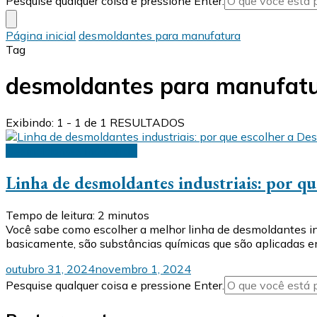
Pesquise qualquer coisa e pressione Enter.
algo?
Página inicial
desmoldantes para manufatura
Tag
desmoldantes para manufat
Exibindo: 1 - 1 de 1 RESULTADOS
Desmoldantes industriais
Linha de desmoldantes industriais: por q
Tempo de leitura:
2
minutos
Você sabe como escolher a melhor linha de desmoldantes in
basicamente, são substâncias químicas que são aplicadas e
outubro 31, 2024
novembro 1, 2024
Procurando
Pesquise qualquer coisa e pressione Enter.
algo?