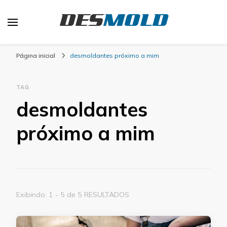
Desmold
Blog Desmold
Página inicial
desmoldantes próximo a mim
TAG
desmoldantes
próximo a mim
Exibindo: 1 - 5 de 5 RESULTADOS