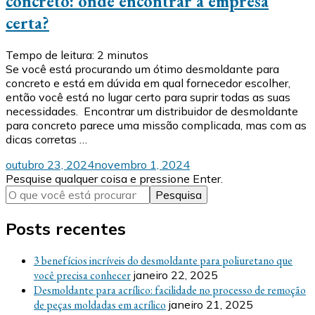
concreto: onde encontrar a empresa
certa?
Tempo de leitura:
2
minutos
Se você está procurando um ótimo desmoldante para
concreto e está em dúvida em qual fornecedor escolher,
então você está no lugar certo para suprir todas as suas
necessidades. Encontrar um distribuidor de desmoldante
para concreto parece uma missão complicada, mas com as
dicas corretas …
outubro 23, 2024
novembro 1, 2024
Procurando
Pesquise qualquer coisa e pressione Enter.
algo?
Posts recentes
3 benefícios incríveis do desmoldante para poliuretano que
você precisa conhecer
janeiro 22, 2025
Desmoldante para acrílico: facilidade no processo de remoção
de peças moldadas em acrílico
janeiro 21, 2025