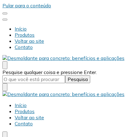
Pular para o conteúdo
Início
Produtos
Voltar ao site
Contato
Desmold
Blog Desmold
Procurando
Pesquise qualquer coisa e pressione Enter.
algo?
Desmold
Blog Desmold
Início
Produtos
Voltar ao site
Contato