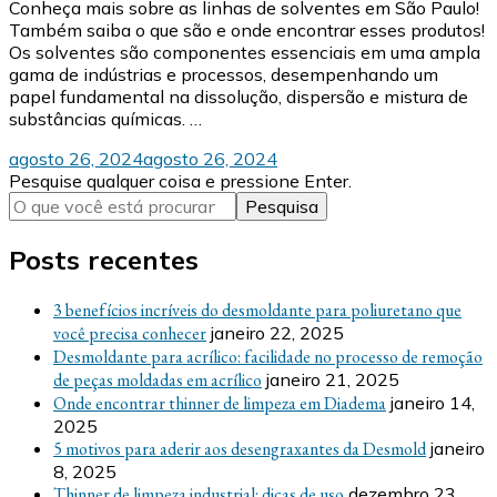
Conheça mais sobre as linhas de solventes em São Paulo!
Também saiba o que são e onde encontrar esses produtos!
Os solventes são componentes essenciais em uma ampla
gama de indústrias e processos, desempenhando um
papel fundamental na dissolução, dispersão e mistura de
substâncias químicas. …
agosto 26, 2024
agosto 26, 2024
Procurando
Pesquise qualquer coisa e pressione Enter.
algo?
Posts recentes
3 benefícios incríveis do desmoldante para poliuretano que
você precisa conhecer
janeiro 22, 2025
Desmoldante para acrílico: facilidade no processo de remoção
de peças moldadas em acrílico
janeiro 21, 2025
Onde encontrar thinner de limpeza em Diadema
janeiro 14,
2025
5 motivos para aderir aos desengraxantes da Desmold
janeiro
8, 2025
Thinner de limpeza industrial: dicas de uso
dezembro 23,