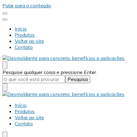
Pular para o conteúdo
Início
Produtos
Voltar ao site
Contato
Desmold
Blog Desmold
Procurando
Pesquise qualquer coisa e pressione Enter.
algo?
Desmold
Blog Desmold
Início
Produtos
Voltar ao site
Contato