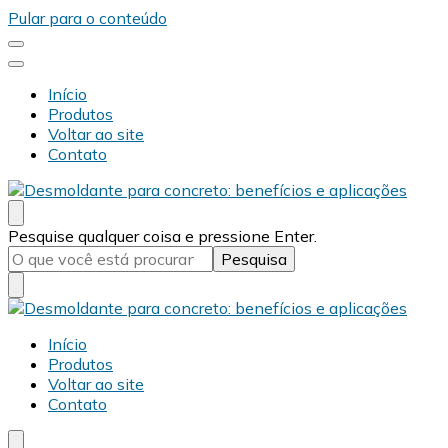
Pular para o conteúdo
Início
Produtos
Voltar ao site
Contato
Desmold
Blog Desmold
Procurando
Pesquise qualquer coisa e pressione Enter.
algo?
Desmold
Blog Desmold
Início
Produtos
Voltar ao site
Contato