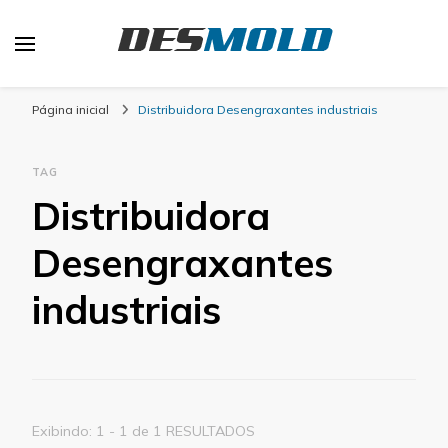
Desmold
Blog Desmold
Página inicial
Distribuidora Desengraxantes industriais
TAG
Distribuidora
Desengraxantes
industriais
Exibindo: 1 - 1 de 1 RESULTADOS