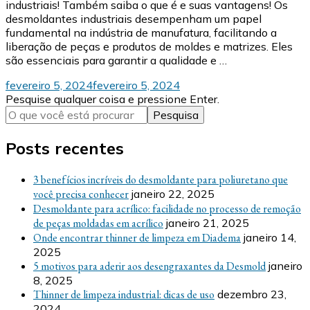
industriais! Também saiba o que é e suas vantagens! Os
desmoldantes industriais desempenham um papel
fundamental na indústria de manufatura, facilitando a
liberação de peças e produtos de moldes e matrizes. Eles
são essenciais para garantir a qualidade e …
fevereiro 5, 2024
fevereiro 5, 2024
Procurando
Pesquise qualquer coisa e pressione Enter.
algo?
Posts recentes
3 benefícios incríveis do desmoldante para poliuretano que
você precisa conhecer
janeiro 22, 2025
Desmoldante para acrílico: facilidade no processo de remoção
de peças moldadas em acrílico
janeiro 21, 2025
Onde encontrar thinner de limpeza em Diadema
janeiro 14,
2025
5 motivos para aderir aos desengraxantes da Desmold
janeiro
8, 2025
Thinner de limpeza industrial: dicas de uso
dezembro 23,
2024