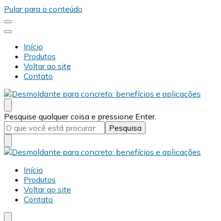
Pular para o conteúdo
Início
Produtos
Voltar ao site
Contato
Desmold
Blog Desmold
Procurando
Pesquise qualquer coisa e pressione Enter.
algo?
Desmold
Blog Desmold
Início
Produtos
Voltar ao site
Contato