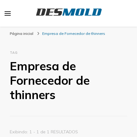
Desmold
Blog Desmold
Página inicial
Empresa de Fornecedor de thinners
TAG
Empresa de
Fornecedor de
thinners
Exibindo: 1 - 1 de 1 RESULTADOS