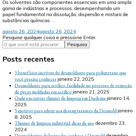
Os solventes são componentes essenciais em uma ampla
gama de indústrias e processos, desempenhando um
papel fundamental na dissolução, dispersão e mistura de
substâncias químicas. …
agosto 26, 2024
agosto 26, 2024
Procurando
Pesquise qualquer coisa e pressione Enter.
algo?
Posts recentes
3 benefícios incríveis do desmoldante para poliuretano que
você precisa conhecer
janeiro 22, 2025
Desmoldante para acrílico: facilidade no processo de remoção
de peças moldadas em acrílico
janeiro 21, 2025
Onde encontrar thinner de limpeza em Diadema
janeiro 14,
2025
5 motivos para aderir aos desengraxantes da Desmold
janeiro
8, 2025
Thinner de limpeza industrial: dicas de uso
dezembro 23,
2024
Desmoldantes de borracha: conheça a Desmold
dezembro