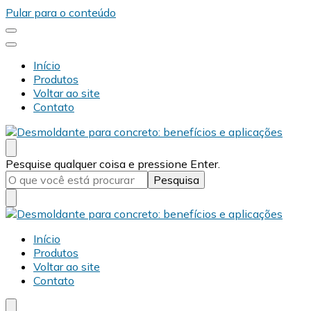
Pular para o conteúdo
Início
Produtos
Voltar ao site
Contato
Desmold
Blog Desmold
Procurando
Pesquise qualquer coisa e pressione Enter.
algo?
Desmold
Blog Desmold
Início
Produtos
Voltar ao site
Contato