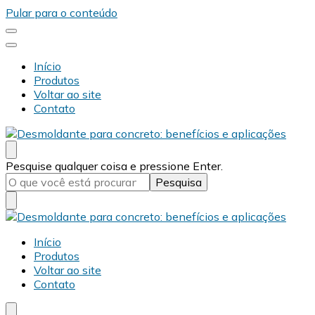
Pular para o conteúdo
Início
Produtos
Voltar ao site
Contato
Desmold
Blog Desmold
Procurando
Pesquise qualquer coisa e pressione Enter.
algo?
Desmold
Blog Desmold
Início
Produtos
Voltar ao site
Contato