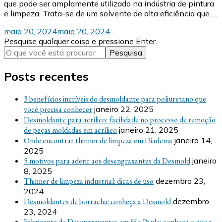
que pode ser amplamente utilizado na indústria de pintura
e limpeza. Trata-se de um solvente de alta eficiência que …
maio 20, 2024
maio 20, 2024
Procurando
Pesquise qualquer coisa e pressione Enter.
algo?
Posts recentes
3 benefícios incríveis do desmoldante para poliuretano que
você precisa conhecer
janeiro 22, 2025
Desmoldante para acrílico: facilidade no processo de remoção
de peças moldadas em acrílico
janeiro 21, 2025
Onde encontrar thinner de limpeza em Diadema
janeiro 14,
2025
5 motivos para aderir aos desengraxantes da Desmold
janeiro
8, 2025
Thinner de limpeza industrial: dicas de uso
dezembro 23,
2024
Desmoldantes de borracha: conheça a Desmold
dezembro
23, 2024
Fabricante de Desengraxantes em São Paulo: conheça o que a