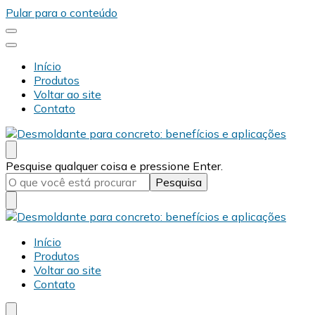
Pular para o conteúdo
Início
Produtos
Voltar ao site
Contato
Desmold
Blog Desmold
Procurando
Pesquise qualquer coisa e pressione Enter.
algo?
Desmold
Blog Desmold
Início
Produtos
Voltar ao site
Contato