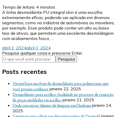
Tempo de leitura:
4
minutos
A linha desmoldante PU integral skin é uma escolha
extremamente eficaz, podendo ser aplicada em diversos
segmentos, como na indústria de automóveis ou moveleira,
por exemplo. Esse produto pode conter um alto ou baixo
teor de ativos, que permitem uma excelente desmoldagem
com acabamentos fosco, …
abril 1, 2024
abril 1, 2024
Procurando
Pesquise qualquer coisa e pressione Enter.
algo?
Posts recentes
3 benefícios incríveis do desmoldante para poliuretano que
você precisa conhecer
janeiro 22, 2025
Desmoldante para acrílico: facilidade no processo de remoção
de peças moldadas em acrílico
janeiro 21, 2025
Onde encontrar thinner de limpeza em Diadema
janeiro 14,
2025
5 motivos para aderir aos desengraxantes da Desmold
janeiro