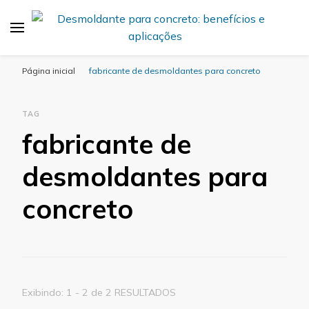
Desmold
Blog Desmold
Página inicial
fabricante de desmoldantes para concreto
TAG
fabricante de
desmoldantes para
concreto
Exibindo: 1 - 2 de 2 RESULTADOS