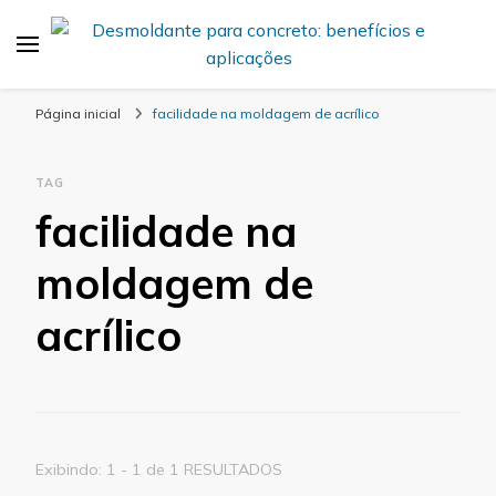
Desmold
Blog Desmold
Página inicial
facilidade na moldagem de acrílico
TAG
facilidade na
moldagem de
acrílico
Exibindo: 1 - 1 de 1 RESULTADOS