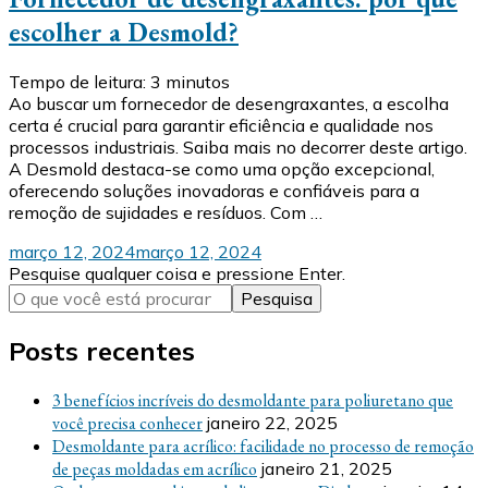
escolher a Desmold?
Tempo de leitura:
3
minutos
Ao buscar um fornecedor de desengraxantes, a escolha
certa é crucial para garantir eficiência e qualidade nos
processos industriais. Saiba mais no decorrer deste artigo.
A Desmold destaca-se como uma opção excepcional,
oferecendo soluções inovadoras e confiáveis para a
remoção de sujidades e resíduos. Com …
março 12, 2024
março 12, 2024
Procurando
Pesquise qualquer coisa e pressione Enter.
algo?
Posts recentes
3 benefícios incríveis do desmoldante para poliuretano que
você precisa conhecer
janeiro 22, 2025
Desmoldante para acrílico: facilidade no processo de remoção
de peças moldadas em acrílico
janeiro 21, 2025