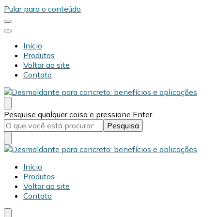
Pular para o conteúdo
Início
Produtos
Voltar ao site
Contato
Desmold
Blog Desmold
Procurando
Pesquise qualquer coisa e pressione Enter.
algo?
Desmold
Blog Desmold
Início
Produtos
Voltar ao site
Contato