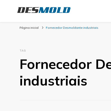
Desmold
Blog Desmold
Página inicial
Fornecedor Desmoldante industriais
TAG
Fornecedor D
industriais