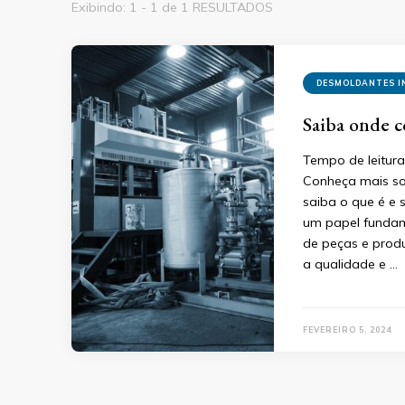
Exibindo: 1 - 1 de 1 RESULTADOS
DESMOLDANTES I
Saiba onde 
Tempo de leitura
Conheça mais so
saiba o que é e
um papel fundame
de peças e produ
a qualidade e …
FEVEREIRO 5, 2024