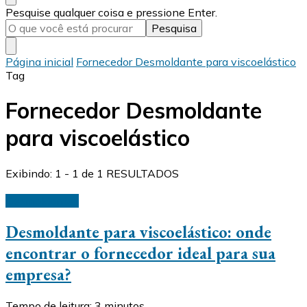
Procurando
Pesquise qualquer coisa e pressione Enter.
algo?
Página inicial
Fornecedor Desmoldante para viscoelástico
Tag
Fornecedor Desmoldante
para viscoelástico
Exibindo: 1 - 1 de 1 RESULTADOS
Desmoldantes
Desmoldante para viscoelástico: onde
encontrar o fornecedor ideal para sua
empresa?
Tempo de leitura:
3
minutos