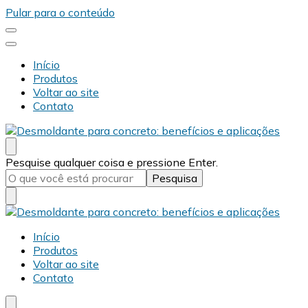
Pular para o conteúdo
Início
Produtos
Voltar ao site
Contato
Desmold
Blog Desmold
Procurando
Pesquise qualquer coisa e pressione Enter.
algo?
Desmold
Blog Desmold
Início
Produtos
Voltar ao site
Contato