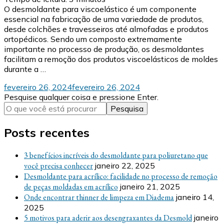
O desmoldante para viscoelástico é um componente
essencial na fabricação de uma variedade de produtos,
desde colchões e travesseiros até almofadas e produtos
ortopédicos. Sendo um composto extremamente
importante no processo de produção, os desmoldantes
facilitam a remoção dos produtos viscoelásticos de moldes
durante a …
fevereiro 26, 2024
fevereiro 26, 2024
Procurando
Pesquise qualquer coisa e pressione Enter.
algo?
Posts recentes
3 benefícios incríveis do desmoldante para poliuretano que
você precisa conhecer
janeiro 22, 2025
Desmoldante para acrílico: facilidade no processo de remoção
de peças moldadas em acrílico
janeiro 21, 2025
Onde encontrar thinner de limpeza em Diadema
janeiro 14,
2025
5 motivos para aderir aos desengraxantes da Desmold
janeiro