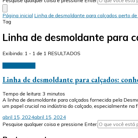
Pesquise qualquer coisa e pressione Enter.
algo?
Página inicial
Linha de desmoldante para calçados perto d
Tag
Linha de desmoldante para c
Exibindo: 1 - 1 de 1 RESULTADOS
Desmoldantes
Linha de desmoldante para calçados: con
Tempo de leitura:
3
minutos
A linha de desmoldante para calçados fornecida pela Desm
um papel crucial na indústria do calçado, especialmente na 
abril 15, 2024
abril 15, 2024
Procurando
Pesquise qualquer coisa e pressione Enter.
algo?