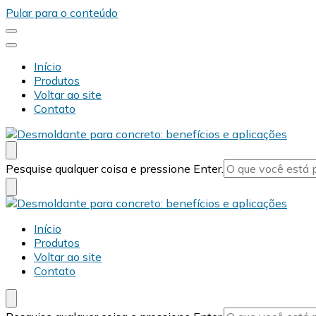
Pular para o conteúdo
Início
Produtos
Voltar ao site
Contato
Desmold
Blog Desmold
Procurando
Pesquise qualquer coisa e pressione Enter.
algo?
Desmold
Blog Desmold
Início
Produtos
Voltar ao site
Contato
Procurando