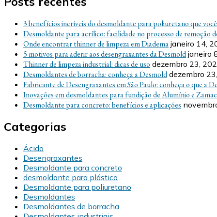
Posts recentes
3 benefícios incríveis do desmoldante para poliuretano que voc
Desmoldante para acrílico: facilidade no processo de remoção d
Onde encontrar thinner de limpeza em Diadema
janeiro 14, 
5 motivos para aderir aos desengraxantes da Desmold
janeiro 
Thinner de limpeza industrial: dicas de uso
dezembro 23, 20
Desmoldantes de borracha: conheça a Desmold
dezembro 23
Fabricante de Desengraxantes em São Paulo: conheça o que a D
Inovações em desmoldantes para fundição de Alumínio e Zamac
Desmoldante para concreto: benefícios e aplicações
novembro
Categorias
Ácido
Desengraxantes
Desmoldante para concreto
desmoldante para plástico
Desmoldante para poliuretano
Desmoldantes
Desmoldantes de borracha
Desmoldantes industriais