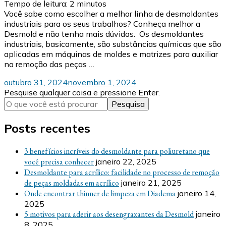
Tempo de leitura:
2
minutos
Você sabe como escolher a melhor linha de desmoldantes
industriais para os seus trabalhos? Conheça melhor a
Desmold e não tenha mais dúvidas. Os desmoldantes
industriais, basicamente, são substâncias químicas que são
aplicadas em máquinas de moldes e matrizes para auxiliar
na remoção das peças …
outubro 31, 2024
novembro 1, 2024
Procurando
Pesquise qualquer coisa e pressione Enter.
algo?
Posts recentes
3 benefícios incríveis do desmoldante para poliuretano que
você precisa conhecer
janeiro 22, 2025
Desmoldante para acrílico: facilidade no processo de remoção
de peças moldadas em acrílico
janeiro 21, 2025
Onde encontrar thinner de limpeza em Diadema
janeiro 14,
2025
5 motivos para aderir aos desengraxantes da Desmold
janeiro
8, 2025