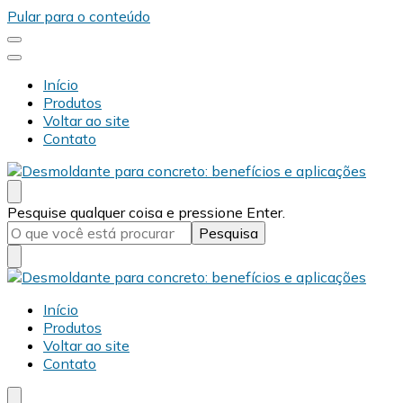
Pular para o conteúdo
Início
Produtos
Voltar ao site
Contato
Desmold
Blog Desmold
Procurando
Pesquise qualquer coisa e pressione Enter.
algo?
Desmold
Blog Desmold
Início
Produtos
Voltar ao site
Contato