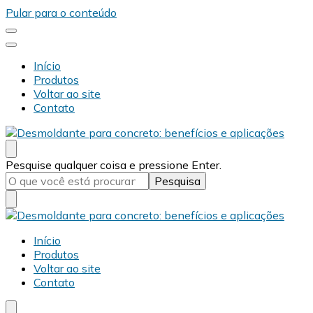
Pular para o conteúdo
Início
Produtos
Voltar ao site
Contato
Desmold
Blog Desmold
Procurando
Pesquise qualquer coisa e pressione Enter.
algo?
Desmold
Blog Desmold
Início
Produtos
Voltar ao site
Contato