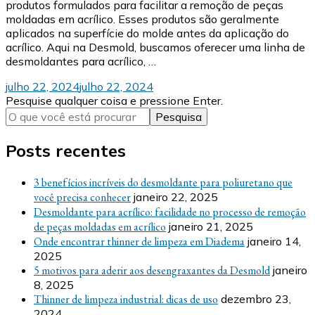
produtos formulados para facilitar a remoção de peças
moldadas em acrílico. Esses produtos são geralmente
aplicados na superfície do molde antes da aplicação do
acrílico. Aqui na Desmold, buscamos oferecer uma linha de
desmoldantes para acrílico, …
julho 22, 2024
julho 22, 2024
Procurando
Pesquise qualquer coisa e pressione Enter.
algo?
Posts recentes
3 benefícios incríveis do desmoldante para poliuretano que
você precisa conhecer
janeiro 22, 2025
Desmoldante para acrílico: facilidade no processo de remoção
de peças moldadas em acrílico
janeiro 21, 2025
Onde encontrar thinner de limpeza em Diadema
janeiro 14,
2025
5 motivos para aderir aos desengraxantes da Desmold
janeiro
8, 2025
Thinner de limpeza industrial: dicas de uso
dezembro 23,
2024