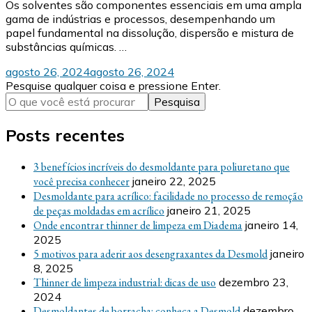
Os solventes são componentes essenciais em uma ampla
gama de indústrias e processos, desempenhando um
papel fundamental na dissolução, dispersão e mistura de
substâncias químicas. …
agosto 26, 2024
agosto 26, 2024
Procurando
Pesquise qualquer coisa e pressione Enter.
algo?
Posts recentes
3 benefícios incríveis do desmoldante para poliuretano que
você precisa conhecer
janeiro 22, 2025
Desmoldante para acrílico: facilidade no processo de remoção
de peças moldadas em acrílico
janeiro 21, 2025
Onde encontrar thinner de limpeza em Diadema
janeiro 14,
2025
5 motivos para aderir aos desengraxantes da Desmold
janeiro
8, 2025
Thinner de limpeza industrial: dicas de uso
dezembro 23,
2024
Desmoldantes de borracha: conheça a Desmold
dezembro