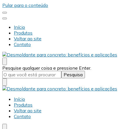
Pular para o conteúdo
Início
Produtos
Voltar ao site
Contato
Desmold
Blog Desmold
Procurando
Pesquise qualquer coisa e pressione Enter.
algo?
Desmold
Blog Desmold
Início
Produtos
Voltar ao site
Contato