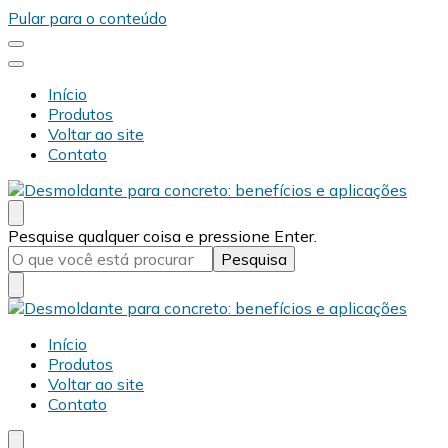
Pular para o conteúdo
Início
Produtos
Voltar ao site
Contato
Desmold
Blog Desmold
Procurando
Pesquise qualquer coisa e pressione Enter.
algo?
Desmold
Blog Desmold
Início
Produtos
Voltar ao site
Contato