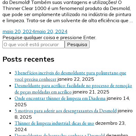
da Desmold! Também suas vantagens e utilizações! O
Thinner Clear 1000 é um fenomenal produto da Desmold,
que pode ser amplamente utilizado na indústria de pintura
e limpeza. Trata-se de um solvente de alta eficiência que …
maio 20, 2024
maio 20, 2024
Procurando
Pesquise qualquer coisa e pressione Enter.
algo?
Posts recentes
3 benefícios incríveis do desmoldante para poliuretano que
você precisa conhecer
janeiro 22, 2025
Desmoldante para acrílico: facilidade no processo de remoção
de peças moldadas em acrílico
janeiro 21, 2025
Onde encontrar thinner de limpeza em Diadema
janeiro 14,
2025
5 motivos para aderir aos desengraxantes da Desmold
janeiro
8, 2025
Thinner de limpeza industrial: dicas de uso
dezembro 23,
2024
Desmoldantes de borracha: conheça a Desmold
dezembro