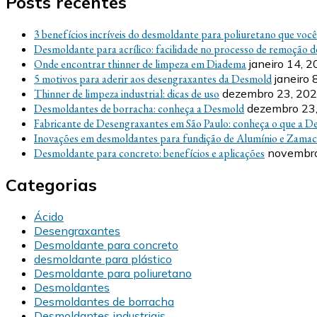
Posts recentes
3 benefícios incríveis do desmoldante para poliuretano que voc
Desmoldante para acrílico: facilidade no processo de remoção d
Onde encontrar thinner de limpeza em Diadema
janeiro 14, 
5 motivos para aderir aos desengraxantes da Desmold
janeiro 
Thinner de limpeza industrial: dicas de uso
dezembro 23, 20
Desmoldantes de borracha: conheça a Desmold
dezembro 23
Fabricante de Desengraxantes em São Paulo: conheça o que a D
Inovações em desmoldantes para fundição de Alumínio e Zamac
Desmoldante para concreto: benefícios e aplicações
novembro
Categorias
Ácido
Desengraxantes
Desmoldante para concreto
desmoldante para plástico
Desmoldante para poliuretano
Desmoldantes
Desmoldantes de borracha
Desmoldantes industriais