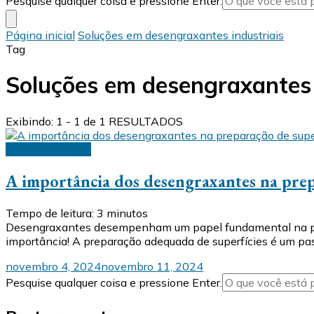
Pesquise qualquer coisa e pressione Enter.
algo?
Página inicial
Soluções em desengraxantes industriais
Tag
Soluções em desengraxantes 
Exibindo: 1 - 1 de 1 RESULTADOS
Desengraxantes
A importância dos desengraxantes na prep
Tempo de leitura:
3
minutos
Desengraxantes desempenham um papel fundamental na prepa
importância! A preparação adequada de superfícies é um pass
novembro 4, 2024
novembro 11, 2024
Procurando
Pesquise qualquer coisa e pressione Enter.
algo?