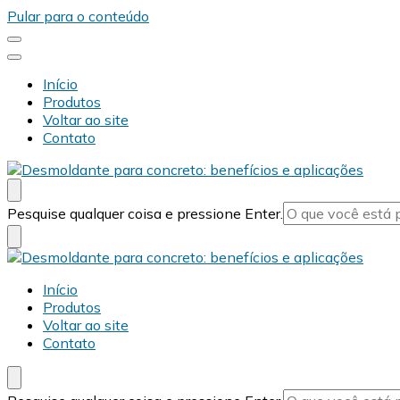
Pular para o conteúdo
Início
Produtos
Voltar ao site
Contato
Desmold
Blog Desmold
Procurando
Pesquise qualquer coisa e pressione Enter.
algo?
Desmold
Blog Desmold
Início
Produtos
Voltar ao site
Contato
Procurando