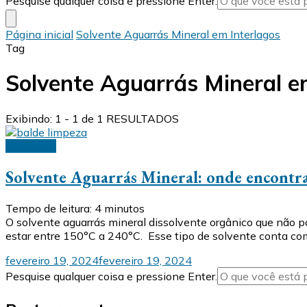
Pesquise qualquer coisa e pressione Enter.
algo?
Página inicial
Solvente Aguarrás Mineral em Interlagos
Tag
Solvente Aguarrás Mineral e
Exibindo: 1 - 1 de 1 RESULTADOS
Solventes
Solvente Aguarrás Mineral: onde encontrar 
Tempo de leitura:
4
minutos
O solvente aguarrás mineral dissolvente orgânico que não p
estar entre 150°C a 240°C. Esse tipo de solvente conta co
fevereiro 19, 2024
fevereiro 19, 2024
Procurando
Pesquise qualquer coisa e pressione Enter.
algo?