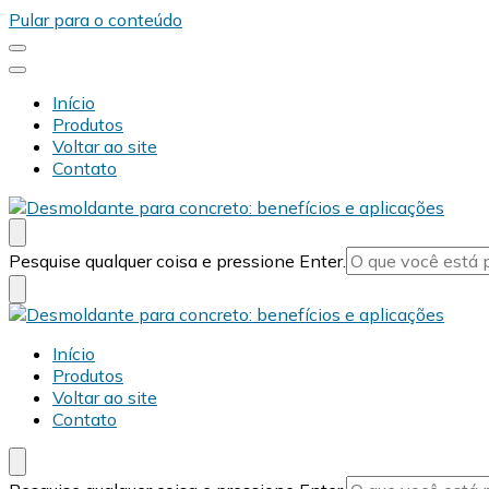
Pular para o conteúdo
Início
Produtos
Voltar ao site
Contato
Desmold
Blog Desmold
Procurando
Pesquise qualquer coisa e pressione Enter.
algo?
Desmold
Blog Desmold
Início
Produtos
Voltar ao site
Contato
Procurando