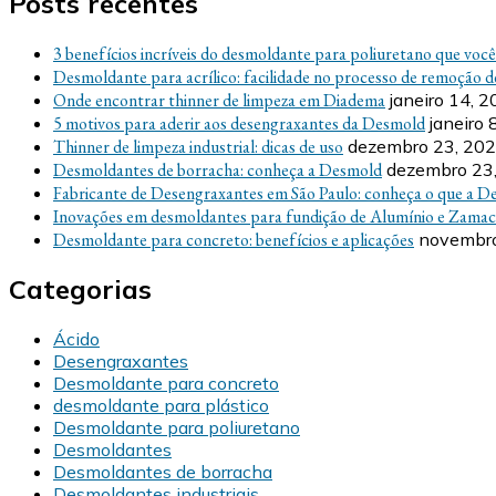
Posts recentes
3 benefícios incríveis do desmoldante para poliuretano que voc
Desmoldante para acrílico: facilidade no processo de remoção d
Onde encontrar thinner de limpeza em Diadema
janeiro 14, 
5 motivos para aderir aos desengraxantes da Desmold
janeiro 
Thinner de limpeza industrial: dicas de uso
dezembro 23, 20
Desmoldantes de borracha: conheça a Desmold
dezembro 23
Fabricante de Desengraxantes em São Paulo: conheça o que a D
Inovações em desmoldantes para fundição de Alumínio e Zamac
Desmoldante para concreto: benefícios e aplicações
novembro
Categorias
Ácido
Desengraxantes
Desmoldante para concreto
desmoldante para plástico
Desmoldante para poliuretano
Desmoldantes
Desmoldantes de borracha
Desmoldantes industriais