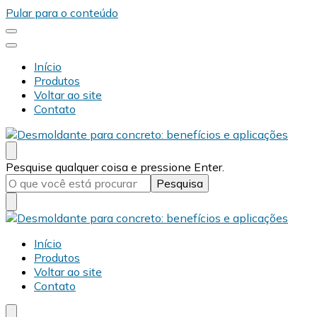
Pular para o conteúdo
Início
Produtos
Voltar ao site
Contato
Desmold
Blog Desmold
Procurando
Pesquise qualquer coisa e pressione Enter.
algo?
Desmold
Blog Desmold
Início
Produtos
Voltar ao site
Contato