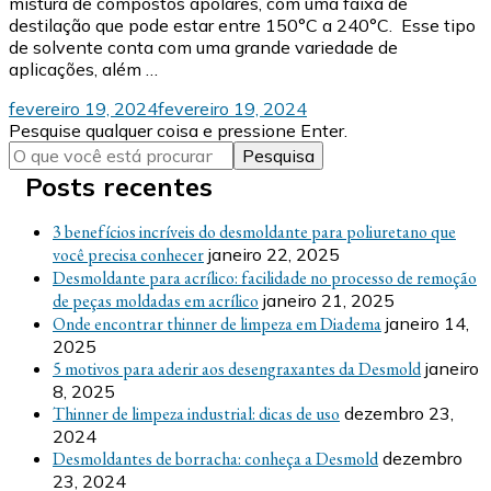
mistura de compostos apolares, com uma faixa de
destilação que pode estar entre 150°C a 240°C. Esse tipo
de solvente conta com uma grande variedade de
aplicações, além …
fevereiro 19, 2024
fevereiro 19, 2024
Procurando
Pesquise qualquer coisa e pressione Enter.
algo?
Posts recentes
3 benefícios incríveis do desmoldante para poliuretano que
você precisa conhecer
janeiro 22, 2025
Desmoldante para acrílico: facilidade no processo de remoção
de peças moldadas em acrílico
janeiro 21, 2025
Onde encontrar thinner de limpeza em Diadema
janeiro 14,
2025
5 motivos para aderir aos desengraxantes da Desmold
janeiro
8, 2025
Thinner de limpeza industrial: dicas de uso
dezembro 23,
2024
Desmoldantes de borracha: conheça a Desmold
dezembro
23, 2024