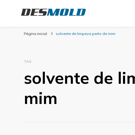
Desmold
Blog Desmold
Página inicial
solvente de limpeza perto de mim
TAG
solvente de l
mim