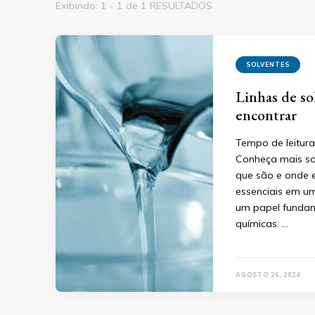
Exibindo: 1 - 1 de 1 RESULTADOS
SOLVENTES
Linhas de so
encontrar
Tempo de leitura
Conheça mais so
que são e onde 
essenciais em u
um papel fundame
químicas. …
AGOSTO 26, 2024